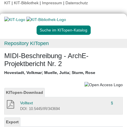
KIT
|
KIT-Bibliothek
|
Impressum
|
Datenschutz
Suche im KITopen-Katalog
Repository KITopen
MIDI-Beschreibung - ArchE-
Projektbericht Nr. 2
Hovestadt, Volkmar
;
Muelle, Jutta
;
Sturm, Rose
KITopen-Download
Volltext
§
DOI: 10.5445/IR/343694
Export