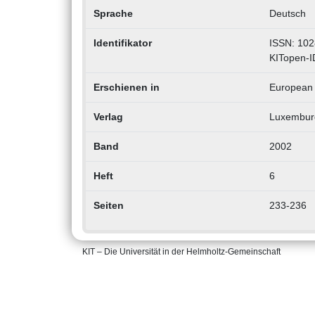
Sprache
Deutsch
Identifikator
ISSN: 102
KITopen-I
Erschienen in
European 
Verlag
Luxemburg 
Band
2002
Heft
6
Seiten
233-236
KIT – Die Universität in der Helmholtz-Gemeinschaft