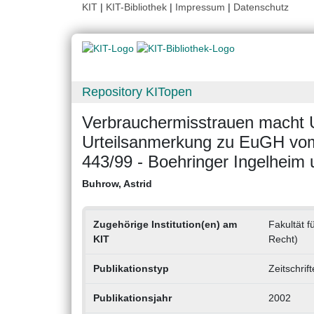
KIT
|
KIT-Bibliothek
|
Impressum
|
Datenschutz
Repository KITopen
Verbrauchermisstrauen macht U
Urteilsanmerkung zu EuGH vom 
443/99 - Boehringer Ingelheim 
Buhrow, Astrid
Zugehörige Institution(en) am
Fakultät fü
KIT
Recht)
Publikationstyp
Zeitschrif
Publikationsjahr
2002