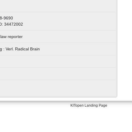
8-9690
D: 34472002
law reporter
: Verl. Radical Brain
KITopen Landing Page