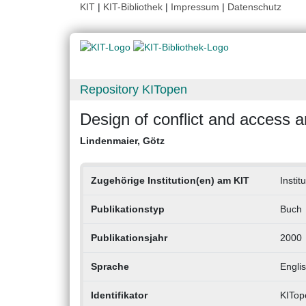
KIT
|
KIT-Bibliothek
|
Impressum
|
Datenschutz
Repository KITopen
Design of conflict and access an
Lindenmaier, Götz
Zugehörige Institution(en) am KIT
Insti
Publikationstyp
Buch
Publikationsjahr
2000
Sprache
Engli
Identifikator
KITop