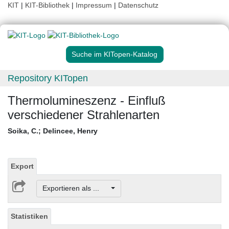
KIT
|
KIT-Bibliothek
|
Impressum
|
Datenschutz
Suche im KITopen-Katalog
Repository KITopen
Thermolumineszenz - Einfluß
verschiedener Strahlenarten
Soika, C.
;
Delincee, Henry
Export
Exportieren als ...
Statistiken