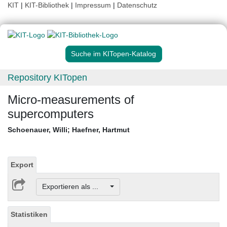
KIT
|
KIT-Bibliothek
|
Impressum
|
Datenschutz
Suche im KITopen-Katalog
Repository KITopen
Micro-measurements of
supercomputers
Schoenauer, Willi
;
Haefner, Hartmut
Export
Exportieren als ...
Statistiken