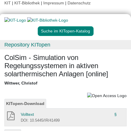
KIT
|
KIT-Bibliothek
|
Impressum
|
Datenschutz
Suche im KITopen-Katalog
Repository KITopen
ColSim - Simulation von
Regelungssystemen in aktiven
solarthermischen Anlagen [online]
Wittwer, Christof
KITopen-Download
Volltext
§
DOI: 10.5445/IR/41499