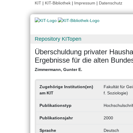
KIT
|
KIT-Bibliothek
|
Impressum
|
Datenschutz
Repository KITopen
Überschuldung privater Hausha
Ergebnisse für die alten Bunde
Zimmermann, Gunter E.
Zugehörige Institution(en)
Fakultät für Gei
am KIT
f. Soziologie)
Publikationstyp
Hochschulschrif
Publikationsjahr
2000
Sprache
Deutsch