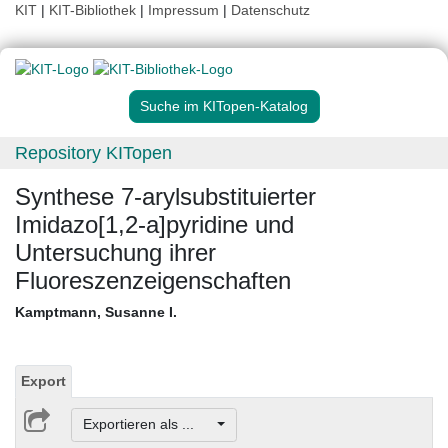
KIT
|
KIT-Bibliothek
|
Impressum
|
Datenschutz
Suche im KITopen-Katalog
Repository KITopen
Synthese 7-arylsubstituierter
Imidazo[1,2-a]pyridine und
Untersuchung ihrer
Fluoreszenzeigenschaften
Kamptmann, Susanne I.
Export
Exportieren als ...