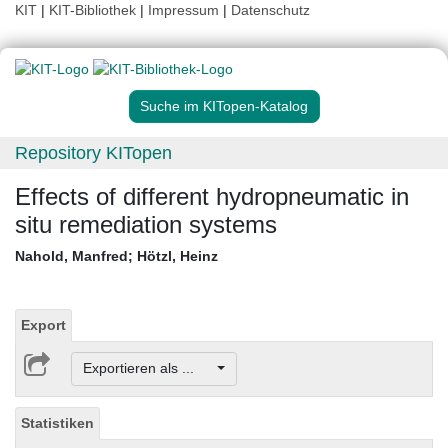
KIT
|
KIT-Bibliothek
|
Impressum
|
Datenschutz
Suche im KITopen-Katalog
Repository KITopen
Effects of different hydropneumatic in
situ remediation systems
Nahold, Manfred
;
Hötzl, Heinz
Export
Exportieren als ...
Statistiken