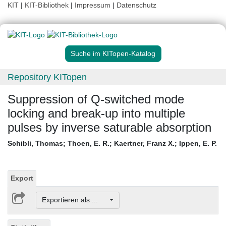
KIT
|
KIT-Bibliothek
|
Impressum
|
Datenschutz
Suche im KITopen-Katalog
Repository KITopen
Suppression of Q-switched mode
locking and break-up into multiple
pulses by inverse saturable absorption
Schibli, Thomas
;
Thoen, E. R.
;
Kaertner, Franz X.
;
Ippen, E. P.
Export
Exportieren als ...