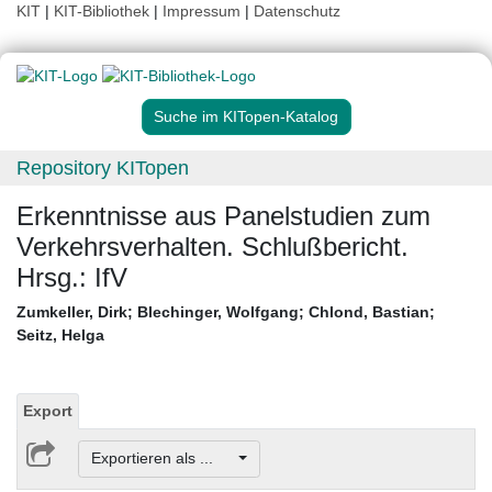
KIT
|
KIT-Bibliothek
|
Impressum
|
Datenschutz
Suche im KITopen-Katalog
Repository KITopen
Erkenntnisse aus Panelstudien zum
Verkehrsverhalten. Schlußbericht.
Hrsg.: IfV
Zumkeller, Dirk
;
Blechinger, Wolfgang
;
Chlond, Bastian
;
Seitz, Helga
Export
Exportieren als ...