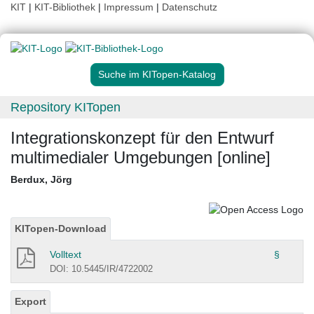
KIT
|
KIT-Bibliothek
|
Impressum
|
Datenschutz
Suche im KITopen-Katalog
Repository KITopen
Integrationskonzept für den Entwurf
multimedialer Umgebungen [online]
Berdux, Jörg
KITopen-Download
Volltext
§
DOI: 10.5445/IR/4722002
Export