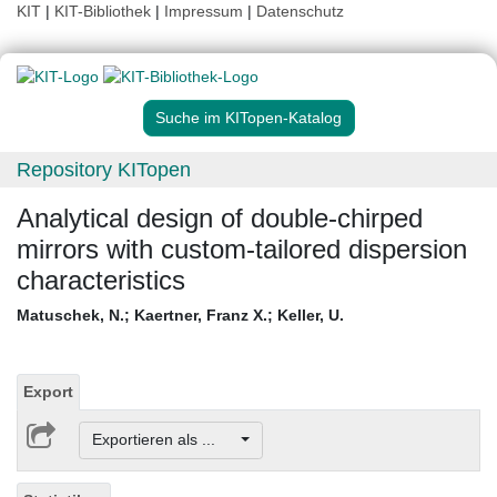
KIT
|
KIT-Bibliothek
|
Impressum
|
Datenschutz
Suche im KITopen-Katalog
Repository KITopen
Analytical design of double-chirped
mirrors with custom-tailored dispersion
characteristics
Matuschek, N.
;
Kaertner, Franz X.
;
Keller, U.
Export
Exportieren als ...