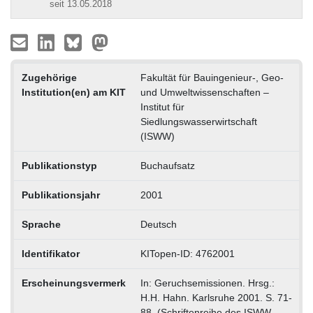
seit 13.05.2018
Zugehörige
Fakultät für Bauingenieur-, Geo-
Institution(en) am KIT
und Umweltwissenschaften –
Institut für
Siedlungswasserwirtschaft
(ISWW)
Publikationstyp
Buchaufsatz
Publikationsjahr
2001
Sprache
Deutsch
Identifikator
KITopen-ID: 4762001
Erscheinungsvermerk
In: Geruchsemissionen. Hrsg.:
H.H. Hahn. Karlsruhe 2001. S. 71-
88. (Schriftenreihe des ISWW.