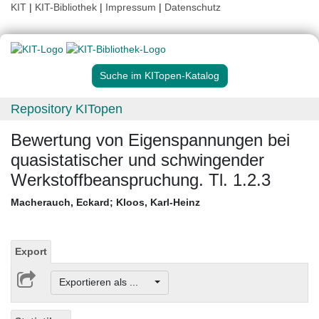
KIT
|
KIT-Bibliothek
|
Impressum
|
Datenschutz
Suche im KITopen-Katalog
Repository KITopen
Bewertung von Eigenspannungen bei
quasistatischer und schwingender
Werkstoffbeanspruchung. Tl. 1.2.3
Macherauch, Eckard
;
Kloos, Karl-Heinz
Export
Exportieren als ...