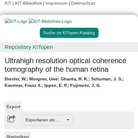
KIT
|
KIT-Bibliothek
|
Impressum
|
Datenschutz
Suche im KITopen-Katalog
Repository KITopen
Ultrahigh resolution optical coherence
tomography of the human retina
Drexler, W.
;
Morgner, Uwe
;
Ghanta, R. K.
;
Schuman, J. S.
;
Kaertner, Franz X.
;
Ippen, E. P.
;
Fujimoto, J. G.
Export
Exportieren als ...
Statistiken