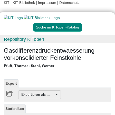
KIT
|
KIT-Bibliothek
|
Impressum
|
Datenschutz
Suche im KITopen-Katalog
Repository KITopen
Gasdifferenzdruckentwaesserung
vorkonsolidierter Feinstkohle
Pfuff, Thomas
;
Stahl, Werner
Export
Exportieren als ...
Statistiken