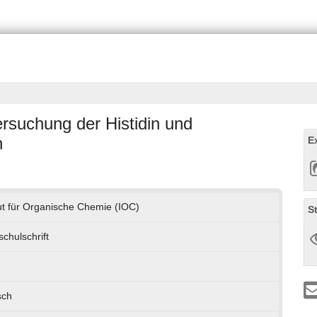
ersuchung der Histidin und
n
E
tut für Organische Chemie (IOC)
S
chulschrift
sch