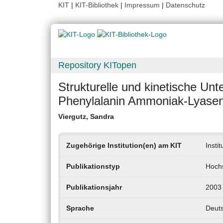
KIT
|
KIT-Bibliothek
|
Impressum
|
Datenschutz
Repository KITopen
Strukturelle und kinetische Unt
Phenylalanin Ammoniak-Lyase
Viergutz, Sandra
Zugehörige Institution(en) am KIT
Insti
Publikationstyp
Hochs
Publikationsjahr
2003
Sprache
Deut