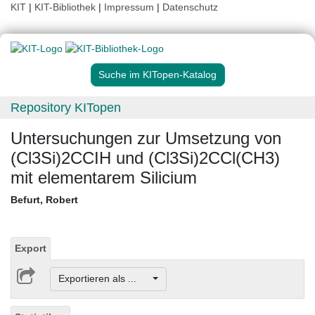
KIT
|
KIT-Bibliothek
|
Impressum
|
Datenschutz
Suche im KITopen-Katalog
Repository KITopen
Untersuchungen zur Umsetzung von
(Cl3Si)2CCIH und (Cl3Si)2CCl(CH3)
mit elementarem Silicium
Befurt, Robert
Export
Exportieren als ...