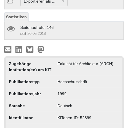
Exportieren als ...
Statistiken
Seitenaufrufe: 146
seit 30.05.2018
Zugehörige
Fakultät für Architektur (ARCH)
Institution(en) am KIT
Publikationstyp
Hochschulschrift
Publikationsjahr
1999
Sprache
Deutsch
Identifikator
KITopen-ID: 52899