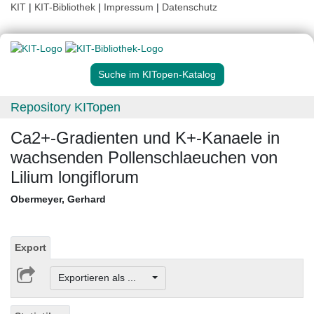
KIT
|
KIT-Bibliothek
|
Impressum
|
Datenschutz
Suche im KITopen-Katalog
Repository KITopen
Ca2+-Gradienten und K+-Kanaele in
wachsenden Pollenschlaeuchen von
Lilium longiflorum
Obermeyer, Gerhard
Export
Exportieren als ...