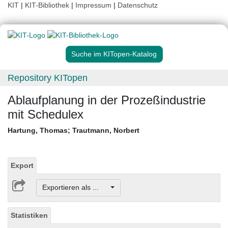
KIT
|
KIT-Bibliothek
|
Impressum
|
Datenschutz
Suche im KITopen-Katalog
Repository KITopen
Ablaufplanung in der Prozeßindustrie
mit Schedulex
Hartung, Thomas
;
Trautmann, Norbert
Export
Exportieren als ...
Statistiken