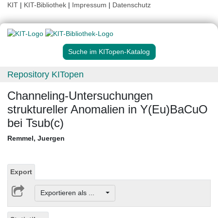
KIT
|
KIT-Bibliothek
|
Impressum
|
Datenschutz
Suche im KITopen-Katalog
Repository KITopen
Channeling-Untersuchungen
struktureller Anomalien in Y(Eu)BaCuO
bei Tsub(c)
Remmel, Juergen
Export
Exportieren als ...