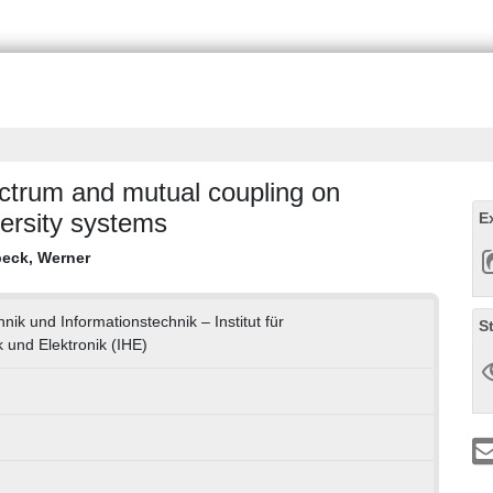
ectrum and mutual coupling on
versity systems
E
eck, Werner
hnik und Informationstechnik – Institut für
S
 und Elektronik (IHE)