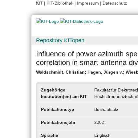
KIT
|
KIT-Bibliothek
|
Impressum
|
Datenschutz
Repository KITopen
Influence of power azimuth sp
correlation in smart antenna di
Waldschmidt, Christian
;
Hagen, Jürgen v.
;
Wiesb
Zugehörige
Fakultät für Elektrotec
Institution(en) am KIT
Höchstfrequenztechnik
Publikationstyp
Buchaufsatz
Publikationsjahr
2002
Sprache
Englisch