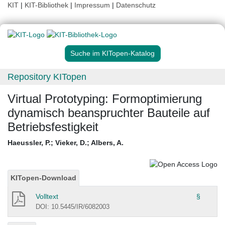
KIT
|
KIT-Bibliothek
|
Impressum
|
Datenschutz
Suche im KITopen-Katalog
Repository KITopen
Virtual Prototyping: Formoptimierung
dynamisch beanspruchter Bauteile auf
Betriebsfestigkeit
Haeussler, P.
;
Vieker, D.
;
Albers, A.
KITopen-Download
Volltext
§
DOI: 10.5445/IR/6082003