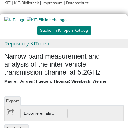
KIT
|
KIT-Bibliothek
|
Impressum
|
Datenschutz
Suche im KITopen-Katalog
Repository KITopen
Narrow-band measurement and
analysis of the inter-vehicle
transmission channel at 5.2GHz
Maurer, Jürgen
;
Fuegen, Thomas
;
Wiesbeck, Werner
Export
Exportieren als ...