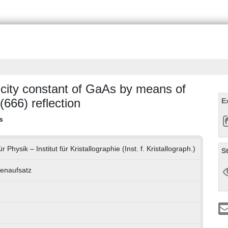
icity constant of GaAs by means of
(666) reflection
E
s
ür Physik – Institut für Kristallographie (Inst. f. Kristallograph.)
S
tenaufsatz