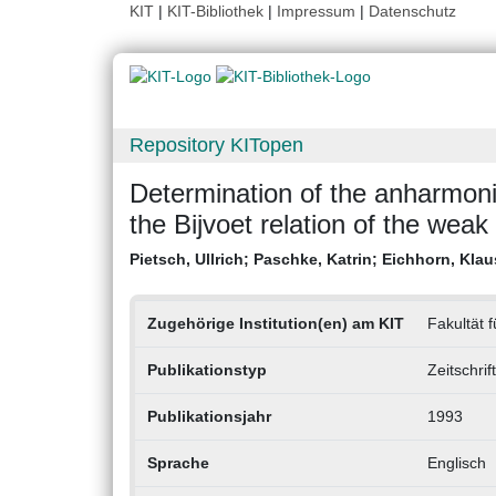
KIT
|
KIT-Bibliothek
|
Impressum
|
Datenschutz
Repository KITopen
Determination of the anharmon
the Bijvoet relation of the weak 
Pietsch, Ullrich
;
Paschke, Katrin
;
Eichhorn, Klau
Zugehörige Institution(en) am KIT
Fakultät f
Publikationstyp
Zeitschrif
Publikationsjahr
1993
Sprache
Englisch