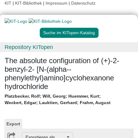
KIT
|
KIT-Bibliothek
|
Impressum
|
Datenschutz
Suche im KITopen-Katalog
Repository KITopen
The absolute configuration of (+)-2-
benzyl-2- [N-(alpha--
phenylethyl)amino]cyclohexanone
hydrochloride
Platzbecker, Rolf
;
Will, Georg
;
Huemmer, Kurt
;
Weckert, Edgar
;
Lauktien, Gerhard
;
Frahm, August
Export
Exportieren als ...