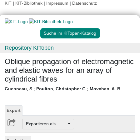
KIT
|
KIT-Bibliothek
|
Impressum
|
Datenschutz
Suche im KITopen-Katalog
Repository KITopen
Oblique propagation of electromagnetic
and elastic waves for an array of
cylindrical fibres
Guenneau, S.
;
Poulton, Christopher G.
;
Movchan, A. B.
Export
Exportieren als ...