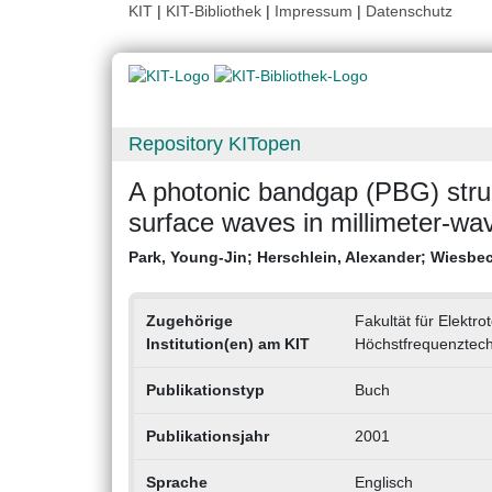
KIT
|
KIT-Bibliothek
|
Impressum
|
Datenschutz
Repository KITopen
A photonic bandgap (PBG) struc
surface waves in millimeter-wa
Park, Young-Jin
;
Herschlein, Alexander
;
Wiesbec
Zugehörige
Fakultät für Elektro
Institution(en) am KIT
Höchstfrequenztechn
Publikationstyp
Buch
Publikationsjahr
2001
Sprache
Englisch