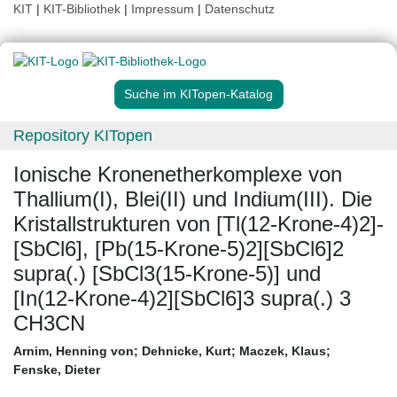
KIT
|
KIT-Bibliothek
|
Impressum
|
Datenschutz
Suche im KITopen-Katalog
Repository KITopen
Ionische Kronenetherkomplexe von
Thallium(I), Blei(II) und Indium(III). Die
Kristallstrukturen von [Tl(12-Krone-4)2]-
[SbCl6], [Pb(15-Krone-5)2][SbCl6]2
supra(.) [SbCl3(15-Krone-5)] und
[In(12-Krone-4)2][SbCl6]3 supra(.) 3
CH3CN
Arnim, Henning von
;
Dehnicke, Kurt
;
Maczek, Klaus
;
Fenske, Dieter