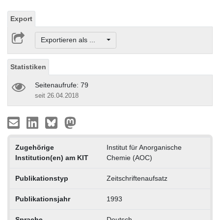
Export
Exportieren als ...
Statistiken
Seitenaufrufe: 79
seit 26.04.2018
Zugehörige
Institut für Anorganische
Institution(en) am KIT
Chemie (AOC)
Publikationstyp
Zeitschriftenaufsatz
Publikationsjahr
1993
Sprache
Deutsch