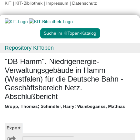
KIT
|
KIT-Bibliothek
|
Impressum
|
Datenschutz
Suche im KITopen-Katalog
Repository KITopen
"DB Hamm". Niedrigenergie-
Verwaltungsgebäude in Hamm
(Westfalen) für die Deutsche Bahn -
Geschäftsbereich Netz.
Abschlußbericht
Gropp, Thomas
;
Schindler, Harry
;
Wambsganss, Mathias
Export