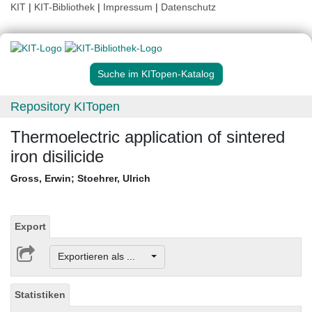
KIT
|
KIT-Bibliothek
|
Impressum
|
Datenschutz
Suche im KITopen-Katalog
Repository KITopen
Thermoelectric application of sintered
iron disilicide
Gross, Erwin
;
Stoehrer, Ulrich
Export
Exportieren als ...
Statistiken