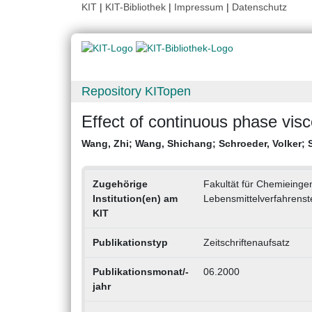
KIT
|
KIT-Bibliothek
|
Impressum
|
Datenschutz
Repository KITopen
Effect of continuous phase vis
Wang, Zhi
;
Wang, Shichang
;
Schroeder, Volker
;
Zugehörige
Fakultät für Chemieingen
Institution(en) am
Lebensmittelverfahrenstec
KIT
Publikationstyp
Zeitschriftenaufsatz
Publikationsmonat/-
06.2000
jahr