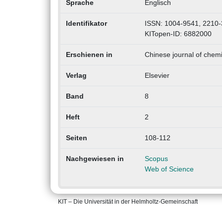
Sprache
Englisch
Identifikator
ISSN: 1004-9541, 2210
KITopen-ID: 6882000
Erschienen in
Chinese journal of chemi
Verlag
Elsevier
Band
8
Heft
2
Seiten
108-112
Nachgewiesen in
Scopus
Web of Science
KIT – Die Universität in der Helmholtz-Gemeinschaft