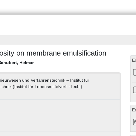
cosity on membrane emulsification
E
Schubert, Helmar
ieurwesen und Verfahrenstechnik – Institut für
hnik (Institut für Lebensmittelverf. -Tech.)
E