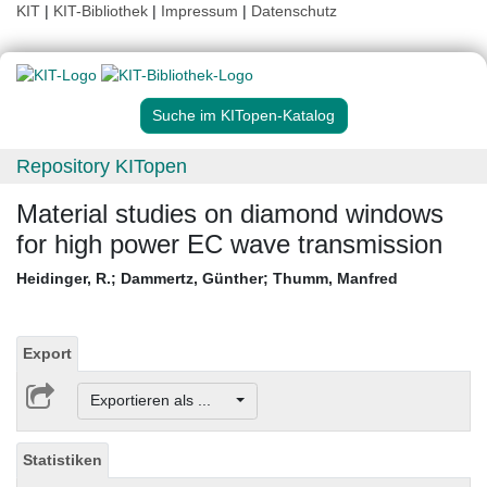
KIT
|
KIT-Bibliothek
|
Impressum
|
Datenschutz
Suche im KITopen-Katalog
Repository KITopen
Material studies on diamond windows
for high power EC wave transmission
Heidinger, R.
;
Dammertz, Günther
;
Thumm, Manfred
Export
Exportieren als ...
Statistiken