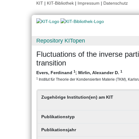
KIT
|
KIT-Bibliothek
|
Impressum
|
Datenschutz
Repository KITopen
Fluctuations of the inverse part
transition
1
1
Evers, Ferdinand
;
Mirlin, Alexander D.
1
Institut für Theorie der Kondensierten Materie (TKM), Karlsru
Zugehörige Institution(en) am KIT
Publikationstyp
Publikationsjahr