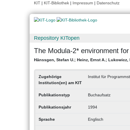
KIT
|
KIT-Bibliothek
|
Impressum
|
Datenschutz
Repository KITopen
The Modula-2* environment for
Hänssgen, Stefan U.
;
Heinz, Ernst A.
;
Lukowicz, 
Zugehörige
Institut für Programms
Institution(en) am KIT
Publikationstyp
Buchaufsatz
Publikationsjahr
1994
Sprache
Englisch