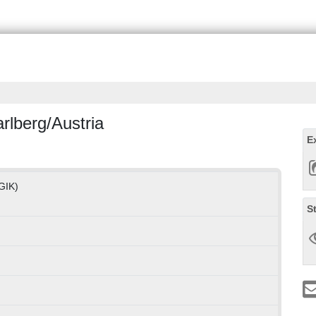
arlberg/Austria
E
(GIK)
S