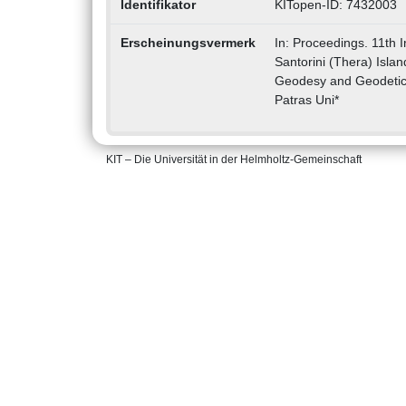
Identifikator
KITopen-ID: 7432003
Erscheinungsvermerk
In: Proceedings. 11th
Santorini (Thera) Islan
Geodesy and Geodetic A
Patras Uni*
KIT – Die Universität in der Helmholtz-Gemeinschaft