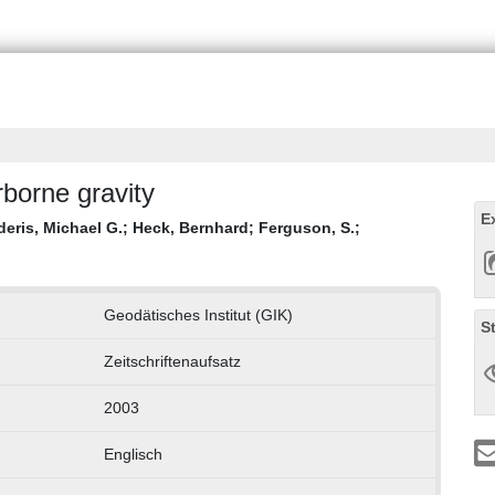
rborne gravity
E
deris, Michael G.
;
Heck, Bernhard
;
Ferguson, S.
;
Geodätisches Institut (GIK)
S
Zeitschriftenaufsatz
2003
Englisch