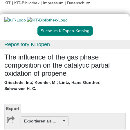
KIT
|
KIT-Bibliothek
|
Impressum
|
Datenschutz
Suche im KITopen-Katalog
Repository KITopen
The influence of the gas phase
composition on the catalytic partial
oxidation of propene
Grisstede, Ina
;
Koehler, M.
;
Lintz, Hans-Günther
;
Schwarzer, H.-C.
Export
Exportieren als ...