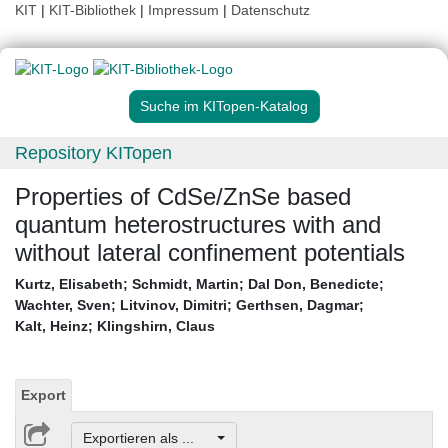
KIT
|
KIT-Bibliothek
|
Impressum
|
Datenschutz
Suche im KITopen-Katalog
Repository KITopen
Properties of CdSe/ZnSe based
quantum heterostructures with and
without lateral confinement potentials
Kurtz, Elisabeth
;
Schmidt, Martin
;
Dal Don, Benedicte
;
Wachter, Sven
;
Litvinov, Dimitri
;
Gerthsen, Dagmar
;
Kalt, Heinz
;
Klingshirn, Claus
Export
Exportieren als ...