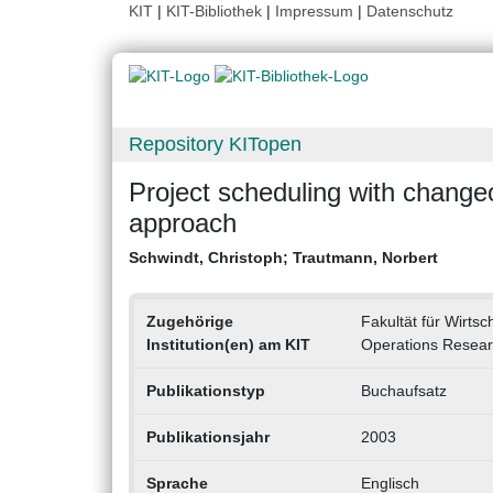
KIT
|
KIT-Bibliothek
|
Impressum
|
Datenschutz
Repository KITopen
Project scheduling with change
approach
Schwindt, Christoph
;
Trautmann, Norbert
Zugehörige
Fakultät für Wirtsc
Institution(en) am KIT
Operations Resea
Publikationstyp
Buchaufsatz
Publikationsjahr
2003
Sprache
Englisch