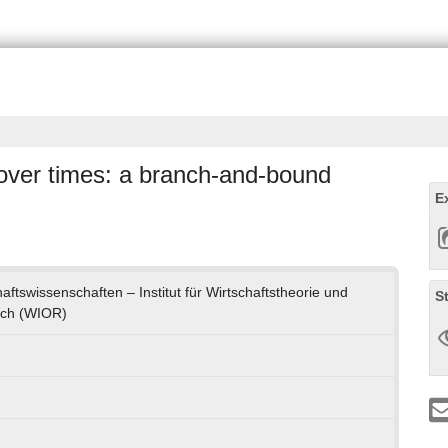
over times: a branch-and-bound
E
haftswissenschaften – Institut für Wirtschaftstheorie und
S
rch (WIOR)