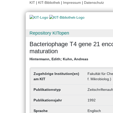
KIT
|
KIT-Bibliothek
|
Impressum
|
Datenschutz
Repository KITopen
Bacteriophage T4 gene 21 encod
maturation
Hintermann, Edith
;
Kuhn, Andreas
Zugehörige Institution(en)
Fakultät für Che
am KIT
f. Mikrobiolog.)
Publikationstyp
Zeitschriftenauf
Publikationsjahr
1992
Sprache
Englisch