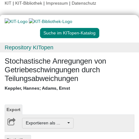
KIT
|
KIT-Bibliothek
|
Impressum
|
Datenschutz
Suche im KITopen-Katalog
Repository KITopen
Stochastische Anregungen von
Getriebeschwingungen durch
Teilungsabweichungen
Keppler, Hannes
;
Adams, Ernst
Export
Exportieren als ...