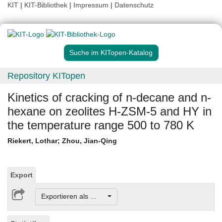
KIT
|
KIT-Bibliothek
|
Impressum
|
Datenschutz
Suche im KITopen-Katalog
Repository KITopen
Kinetics of cracking of n-decane and n-
hexane on zeolites H-ZSM-5 and HY in
the temperature range 500 to 780 K
Riekert, Lothar
;
Zhou, Jian-Qing
Export
Exportieren als ...