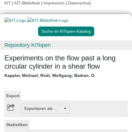
KIT
|
KIT-Bibliothek
|
Impressum
|
Datenschutz
Suche im KITopen-Katalog
Repository KITopen
Experiments on the flow past a long
circular cylinder in a shear flow
Kappler, Michael
;
Rodi, Wolfgang
;
Badran, O.
Export
Exportieren als ...
Statistiken