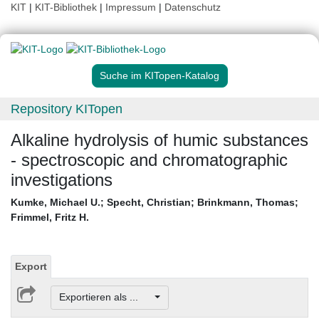
KIT
|
KIT-Bibliothek
|
Impressum
|
Datenschutz
Suche im KITopen-Katalog
Repository KITopen
Alkaline hydrolysis of humic substances
- spectroscopic and chromatographic
investigations
Kumke, Michael U.
;
Specht, Christian
;
Brinkmann, Thomas
;
Frimmel, Fritz H.
Export
Exportieren als ...