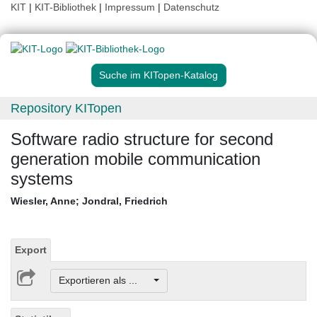
KIT
|
KIT-Bibliothek
|
Impressum
|
Datenschutz
Suche im KITopen-Katalog
Repository KITopen
Software radio structure for second
generation mobile communication
systems
Wiesler, Anne
;
Jondral, Friedrich
Export
Exportieren als ...