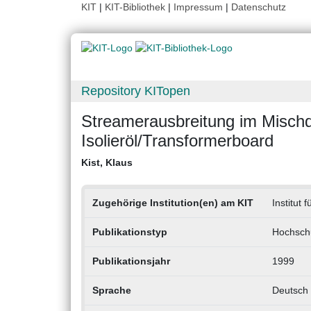
KIT
|
KIT-Bibliothek
|
Impressum
|
Datenschutz
Repository KITopen
Streamerausbreitung im Mischd
Isolieröl/Transformerboard
Kist, Klaus
Zugehörige Institution(en) am KIT
Institut
Publikationstyp
Hochschu
Publikationsjahr
1999
Sprache
Deutsch