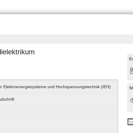
ielektrikum
E
 für Elektroenergiesysteme und Hochspannungstechnik (IEH)
S
lschrift