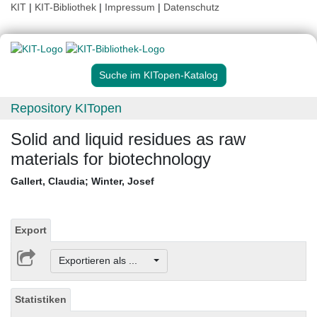
KIT
|
KIT-Bibliothek
|
Impressum
|
Datenschutz
Suche im KITopen-Katalog
Repository KITopen
Solid and liquid residues as raw
materials for biotechnology
Gallert, Claudia
;
Winter, Josef
Export
Exportieren als ...
Statistiken